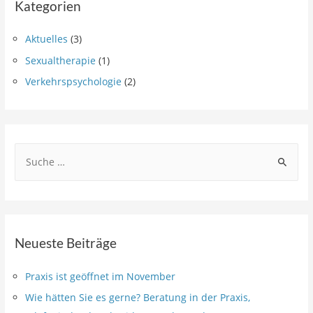
Kategorien
Lächeln
und
ohne
Aktuelles
(3)
Handschlag…
Sexualtherapie
(1)
Verkehrspsychologie
(2)
S
u
c
h
e
Neueste Beiträge
n
n
Praxis ist geöffnet im November
a
Wie hätten Sie es gerne? Beratung in der Praxis,
c